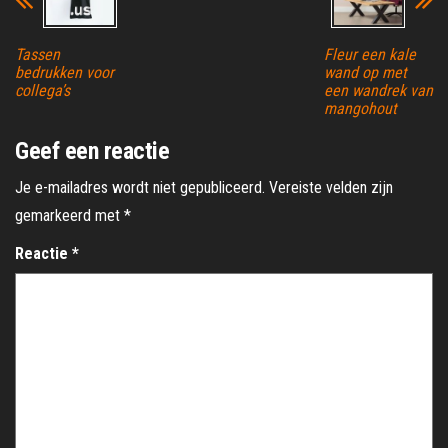
Tassen
Fleur een kale
bedrukken voor
wand op met
collega’s
een wandrek van
mangohout
Geef een reactie
Je e-mailadres wordt niet gepubliceerd.
Vereiste velden zijn
gemarkeerd met
*
Reactie
*