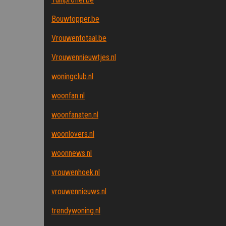
Bouwtopper.be
Vrouwentotaal.be
Vrouwennieuwtjes.nl
woningclub.nl
woonfan.nl
woonfanaten.nl
woonlovers.nl
woonnews.nl
vrouwenhoek.nl
vrouwennieuws.nl
trendywoning.nl