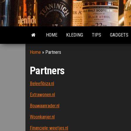
Ga
naar
de
inhoud
HOME
KLEDING
TIPS
GADGETS
Home
»
Partners
Partners
Beleefibiza.nl
Extrawonen.nl
Bouwaanrader.nl
Woonkanjer.nl
Financiele-weetjes.nl