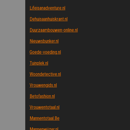
Lifeisanadventure.nl
Dehuisaanhuiskrant.nl
Duurzaambouwen-online.nl
Nieuwsbunker.nl
Goede-voeding.nl
Tuinplek.nl
Woondetective.nl
Vrouwengids.nl
Betofashion.nl
Vrouwentotaal.nl
Mannentotaal.Be
Mannenwijzer.nl