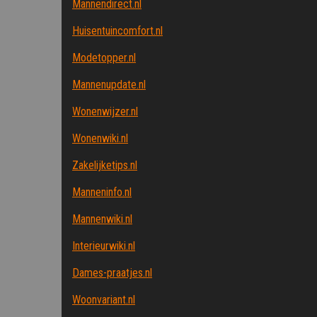
Mannendirect.nl
Huisentuincomfort.nl
Modetopper.nl
Mannenupdate.nl
Wonenwijzer.nl
Wonenwiki.nl
Zakelijketips.nl
Manneninfo.nl
Mannenwiki.nl
Interieurwiki.nl
Dames-praatjes.nl
Woonvariant.nl