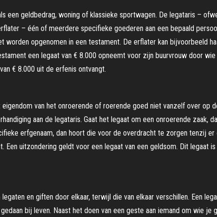
als een geldbedrag, woning of klassieke sportwagen. De legataris – ofw
rflater – één of meerdere specifieke goederen aan een bepaald persoon n
et worden opgenomen in een testament. De erflater kan bijvoorbeeld haa
 testament een legaat van € 8.000 opneemt voor zijn buurvrouw door wie h
van € 8.000 uit de erfenis ontvangt.
t eigendom van het onroerende of roerende goed niet vanzelf over op de
handiging aan de legataris. Gaat het legaat om een onroerende zaak, da
ifieke erfgenaam, dan hoort die voor de overdracht te zorgen tenzij er e
nt. Een uitzondering geldt voor een legaat van een geldsom. Dit legaat i
ten en giften door elkaar, terwijl die van elkaar verschillen. Een legaa
n gedaan bij leven. Naast het doen van een geste aan iemand om wie je 