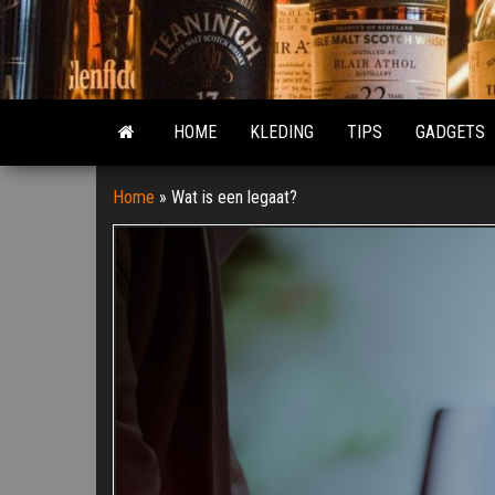
Ga
naar
de
inhoud
HOME
KLEDING
TIPS
GADGETS
Home
»
Wat is een legaat?