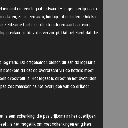
el iemand die een legaat ontvangt – is geen erfgenaam.
alaten, zoals een auto, horloge of schilderij. Ook kan
r zeldzame Cartier collier legateren aan haar enige
ij jarenlang liefdevol is verzorgd. Dat betekent dat die
 legataris. De erfgenamen dienen dit aan de legataris
n betekent dit dat de overdracht via de notaris moet
en executeur is. Het legaat is direct na het overlijden
s pas zes maanden na het overlijden van de erflater
t is een ‘schenking’ die pas vrijkomt na het overlijden
geeft, is het mogelijk om met schenkingen en giften