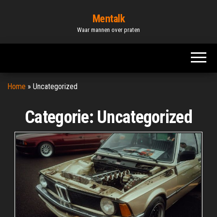
Ga
Mentalk
naar
Waar mannen over praten
de
inhoud
Home
»
Uncategorized
Categorie:
Uncategorized