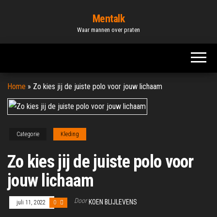
Ga
Mentalk
naar
Waar mannen over praten
de
inhoud
Home
»
Zo kies jij de juiste polo voor jouw lichaam
Categorie
Kleding
Zo kies jij de juiste polo voor
jouw lichaam
Door
KOEN BLIJLEVENS
juli 11, 2022
0