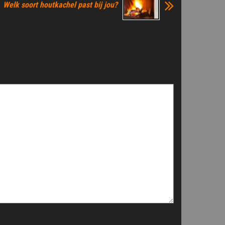
Welk soort houtkachel past bij jou?