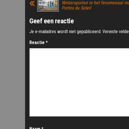
Wintersporten in het fenomenaal mo
Portes du Soleil
Geef een reactie
Je e-mailadres wordt niet gepubliceerd.
Vereiste veld
Reactie
*
Naam
*