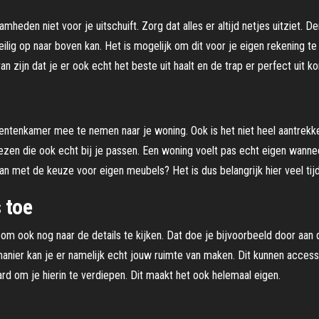
mheden niet voor je uitschuift. Zorg dat alles er altijd netjes uitziet. D
veilig op naar boven kan. Het is mogelijk om dit voor je eigen rekening t
an zijn dat je er ook echt het beste uit haalt en de trap er perfect uit ko
ntenkamer mee te nemen naar je woning. Ook is het niet heel aantrekke
ezen die ook echt bij je passen. Een woning voelt pas echt eigen wannee
an met de keuze voor eigen meubels? Het is dus belangrijk hier veel tij
 toe
ijk om ook nog naar de details te kijken. Dat doe je bijvoorbeeld door aan
 manier kan je er namelijk echt jouw ruimte van maken. Dit kunnen accesso
rd om je hierin te verdiepen. Dit maakt het ook helemaal eigen.