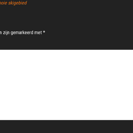
oie skigebied
en zijn gemarkeerd met
*