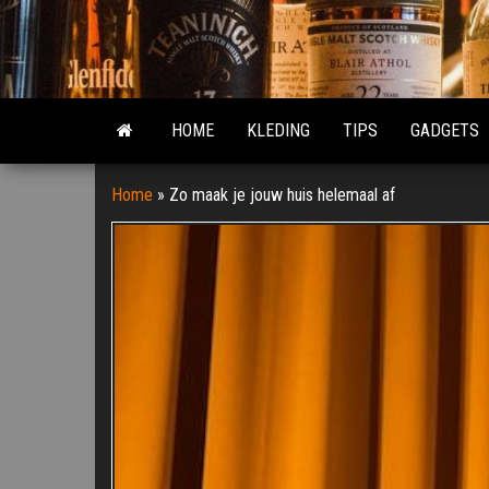
Ga
naar
de
inhoud
HOME
KLEDING
TIPS
GADGETS
Home
»
Zo maak je jouw huis helemaal af