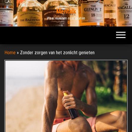
Ga
Mentalk
naar
Waar mannen over praten
de
inhoud
Home
»
Zonder zorgen van het zonlicht genieten