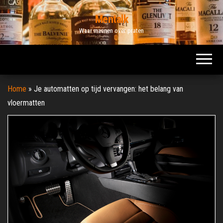
Ga
Mentalk
naar
Waar mannen over praten
de
inhoud
Home
»
Je automatten op tijd vervangen: het belang van
vloermatten