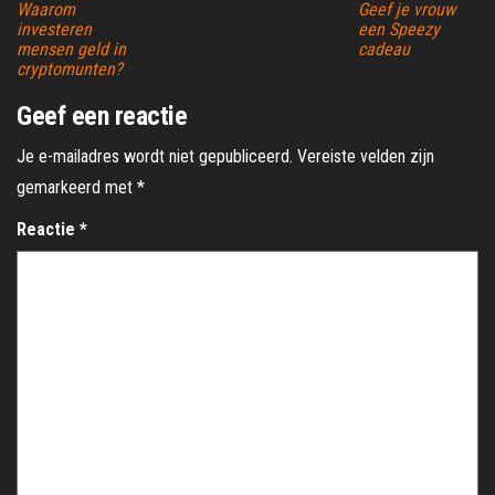
Waarom
Geef je vrouw
investeren
een Speezy
mensen geld in
cadeau
cryptomunten?
Geef een reactie
Je e-mailadres wordt niet gepubliceerd.
Vereiste velden zijn
gemarkeerd met
*
Reactie
*