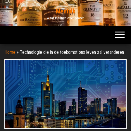
Ga
Mentalk
naar
Waar mannen over praten
de
inhoud
Home
»
Technologie die in de toekomst ons leven zal veranderen