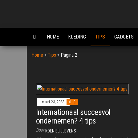
Ga
naar
de
inhoud
HOME
KLEDING
TIPS
GADGETS
Home
»
Tips
»
Pagina 2
maart 23, 2023
0
Internationaal succesvol
ondernemen? 4 tips
Door
KOEN BLIJLEVENS