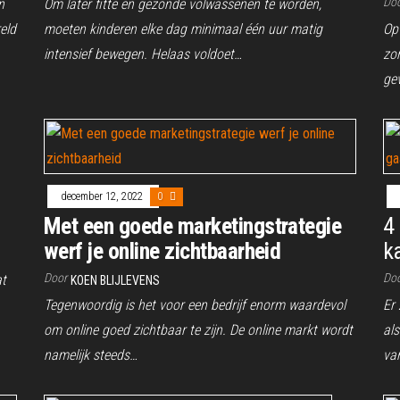
Do
n
Om later fitte en gezonde volwassenen te worden,
eld
moeten kinderen elke dag minimaal één uur matig
Op
intensief bewegen. Helaas voldoet…
zo
ge
december 12, 2022
0
Met een goede marketingstrategie
4
werf je online zichtbaarheid
k
Door
Do
at
KOEN BLIJLEVENS
Tegenwoordig is het voor een bedrijf enorm waardevol
Er
om online goed zichtbaar te zijn. De online markt wordt
al
namelijk steeds…
va