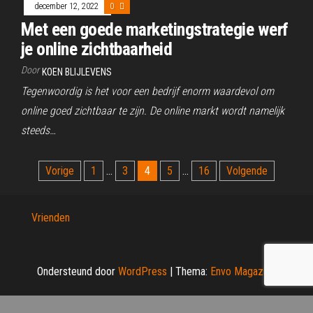
december 12, 2022
0
Met een goede marketingstrategie werf
je online zichtbaarheid
Door
KOEN BLIJLEVENS
Tegenwoordig is het voor een bedrijf enorm waardevol om
online goed zichtbaar te zijn. De online markt wordt namelijk
steeds…
Berichten
Vorige
1
…
3
4
5
…
16
Volgende
paginering
Vrienden
Ondersteund door
WordPress
|
Thema:
Envo Magazine