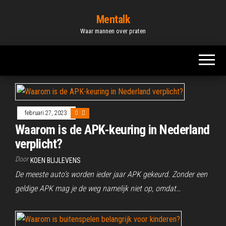
Ga
Mentalk
naar
Waar mannen over praten
de
inhoud
februari 27, 2023
0
Waarom is de APK-keuring in Nederland
verplicht?
Door
KOEN BLIJLEVENS
De meeste auto’s worden ieder jaar APK gekeurd. Zonder een
geldige APK mag je de weg namelijk niet op, omdat…